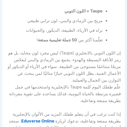
Taupe = اللون التوبي
مزيج بين الرمادي والبني، لون ترابي طبيعي
نراه في الأزياء، الطبيعة، الديكور، والحيوانات
تعلّمنا أكثر من
50 جملة تعليمية ممتعة
!
إن اللون التوبي بالانجليزي (Taupe) ليس مجرد لون محايد، بل هو
رمز للأناقة البسيطة والهدوء. يجمع بين الرمادي والبني ليعكس
مزيجًا متناغمًا مستوحى من الطبيعة. سواء في الأزياء أو الديكور أو
الأعمال الفنية، يظل اللون التوبي خيارًا مثاليًا لمن يبحث عن
التوازن بين الجمال والعملية.
علّم طفلك اليوم كلمة Taupe بالإنجليزية واستخدمها في جمل
قصيرة مرتبطة بالحياة اليومية، فذلك يساعده على تقوية مفرداته
بطريقة ممتعة وتفاعلية.
إذا كنت ترغب في أن يتعلم طفلك المزيد من الألوان بالإنجليزية
بطريقة ممتعة وتفاعلية، ندعوك لزيارة
Eduverse Online
. ستجد