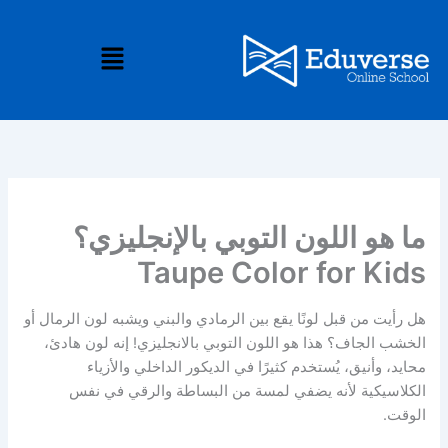
خطي
لى
القائمة
لمحتوى
ما هو اللون التوبي بالإنجليزي؟
Taupe Color for Kids
هل رأيت من قبل لونًا يقع بين الرمادي والبني ويشبه لون الرمال أو
الخشب الجاف؟ هذا هو اللون التوبي بالانجليزي! إنه لون هادئ،
محايد، وأنيق، يُستخدم كثيرًا في الديكور الداخلي والأزياء
الكلاسيكية لأنه يضفي لمسة من البساطة والرقي في نفس
الوقت.