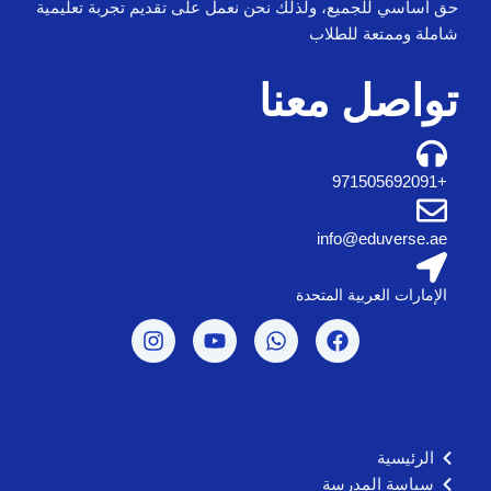
حق أساسي للجميع، ولذلك نحن نعمل على تقديم تجربة تعليمية
شاملة وممتعة للطلاب
تواصل معنا
+971505692091
info@eduverse.ae
الإمارات العربية المتحدة
I
Y
W
F
n
o
h
a
s
u
a
c
t
t
t
e
a
u
s
b
g
b
a
o
r
e
p
o
الرئيسية
a
p
k
سياسة المدرسة