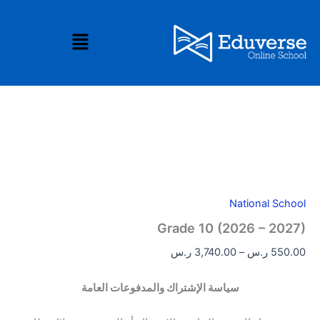
كمية
خطي
نطاق
Grade
تخفيض
لى
السعر:
القائمة
10
لمحتوى
من
(2026
-
خلال
2027)
National School
Grade 10 (2026 – 2027)
550.00
ر.س
–
3,740.00
ر.س
سياسة الإشتراك والمدفوعات العامة