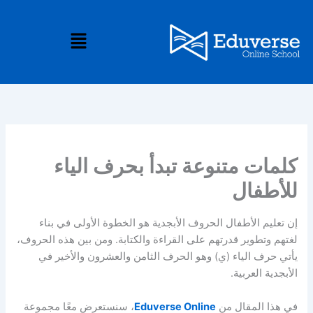
خطي
لى
القائمة
لمحتوى
كلمات متنوعة تبدأ بحرف الياء
للأطفال
إن تعليم الأطفال الحروف الأبجدية هو الخطوة الأولى في بناء
لغتهم وتطوير قدرتهم على القراءة والكتابة. ومن بين هذه الحروف،
يأتي حرف الياء (ي) وهو الحرف الثامن والعشرون والأخير في
الأبجدية العربية.
في هذا المقال من
Eduverse Online
، سنستعرض معًا مجموعة