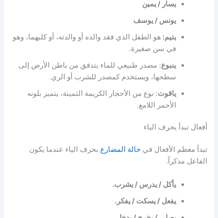
يسار / يمين
يونس / يوسف
يتيم:
هو الطفل الذي فقد والده أو والدته، أو كليهما، وهو
في سن صغيرة.
ينبوع
: مصدر طبيعي للماء يتدفق من باطن الأرض إلى
سطحها، ويستخدم كمصدر للشرب أو الري.
ياقوت
: نوع من الأحجار الكريمة الثمينة، يتميز بلونه
الأحمر اللامع.
أفعال تبدأ بحرف الياء
تبدأ معظم الأفعال في
حالة المضارع
بحرف الياء عندما يكون
الفاعل مذكراً.
يأكل / يدرس / يشرب.
يفعل / يسكت / يفكر.
يصلي / يخرج / يدخل.